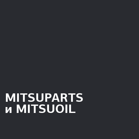
*Данный интернет-сайт носит информационный
характер и не является публичной офертой,
определяемой положениями Статьи 437 ГК РФ. Для
получения подробной информации обращайтесь в
официальные дилерские или сервисные центры
автомобилей MITSUBISHI. Рекомендованная розничная
цена указана по состоянию на 08.08.2026.
MITSUPARTS
и MITSUOIL