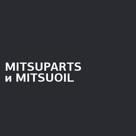
*Данный интернет-сайт носит информационный
характер и не является публичной офертой,
определяемой положениями Статьи 437 ГК РФ. Для
получения подробной информации обращайтесь в
официальные дилерские или сервисные центры
автомобилей MITSUBISHI. Рекомендованная розничная
цена указана по состоянию на 08.08.2026.
MITSUPARTS
и MITSUOIL